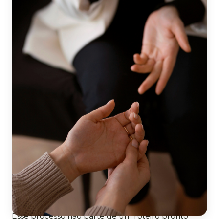
O que é a psicoterapia?
A psicoterapia é um processo de
acompanhamento psicológico que oferece um
espaço ético, confidencial e respeitoso para que
você possa falar sobre o que sente, pensa e vive.
Ao longo dos encontros, você pode olhar com mais
atenção para suas experiências, perceber
sentimentos, necessidades e dificuldades que nem
sempre são reconhecidos no cotidiano e
compreender como eles se relacionam com suas
escolhas e com a maneira como você se relaciona
consigo e com outras pessoas.
Esse processo não parte de um roteiro pronto