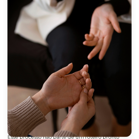
O que é a psicoterapia?
A psicoterapia é um processo de
acompanhamento psicológico que oferece um
espaço ético, confidencial e respeitoso para que
você possa falar sobre o que sente, pensa e vive.
Ao longo dos encontros, você pode olhar com mais
atenção para suas experiências, perceber
sentimentos, necessidades e dificuldades que nem
sempre são reconhecidos no cotidiano e
compreender como eles se relacionam com suas
escolhas e com a maneira como você se relaciona
consigo e com outras pessoas.
Esse processo não parte de um roteiro pronto