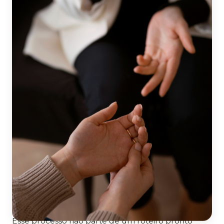
O que é a psicoterapia?
A psicoterapia é um processo de
acompanhamento psicológico que oferece um
espaço ético, confidencial e respeitoso para que
você possa falar sobre o que sente, pensa e vive.
Ao longo dos encontros, você pode olhar com mais
atenção para suas experiências, perceber
sentimentos, necessidades e dificuldades que nem
sempre são reconhecidos no cotidiano e
compreender como eles se relacionam com suas
escolhas e com a maneira como você se relaciona
consigo e com outras pessoas.
Esse processo não parte de um roteiro pronto