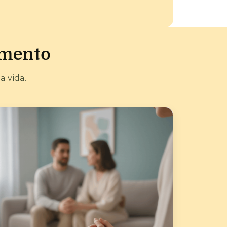
amento
 vida.