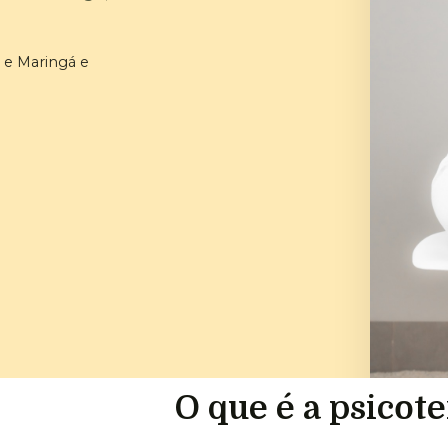
e Maringá e
O que é a psicot