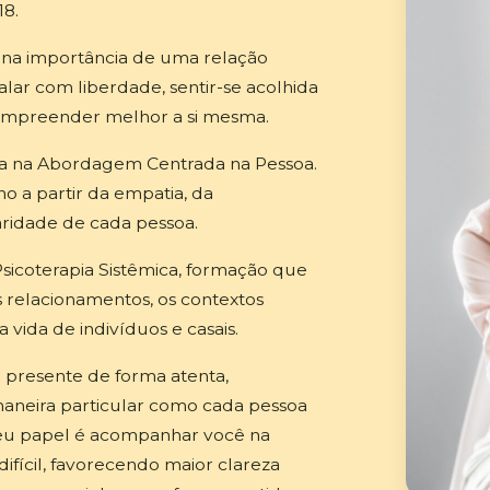
18.
o na importância de uma relação
lar com liberdade, sentir-se acolhida
compreender melhor a si mesma.
da na Abordagem Centrada na Pessoa.
 a partir da empatia, da
aridade de cada pessoa.
coterapia Sistêmica, formação que
relacionamentos, os contextos
 vida de indivíduos e casais.
presente de forma atenta,
 maneira particular como cada pessoa
 Meu papel é acompanhar você na
fícil, favorecendo maior clareza