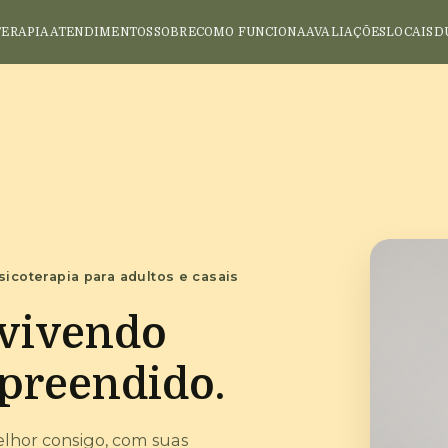
TERAPIA
ATENDIMENTOS
SOBRE
COMO FUNCIONA
AVALIAÇÕES
LOCAIS
D
sicoterapia para adultos e casais
 vivendo
preendido.
elhor consigo, com suas