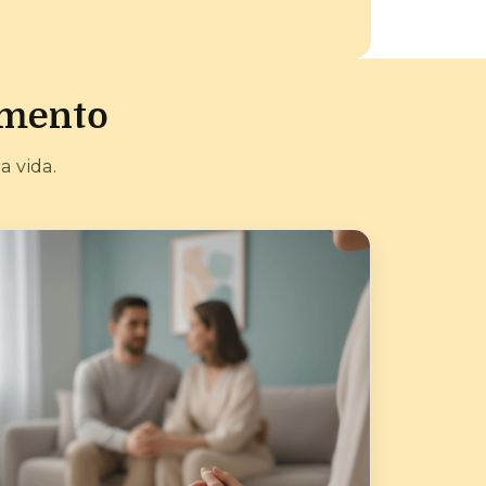
amento
 vida.