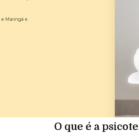
e Maringá e
O que é a psicot