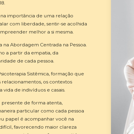
18.
o na importância de uma relação
lar com liberdade, sentir-se acolhida
compreender melhor a si mesma.
da na Abordagem Centrada na Pessoa.
 a partir da empatia, da
aridade de cada pessoa.
coterapia Sistêmica, formação que
relacionamentos, os contextos
 vida de indivíduos e casais.
presente de forma atenta,
 maneira particular como cada pessoa
 Meu papel é acompanhar você na
fícil, favorecendo maior clareza