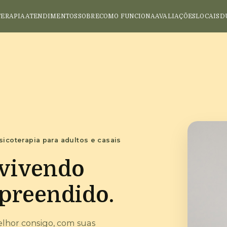
TERAPIA
ATENDIMENTOS
SOBRE
COMO FUNCIONA
AVALIAÇÕES
LOCAIS
D
sicoterapia para adultos e casais
 vivendo
preendido.
elhor consigo, com suas